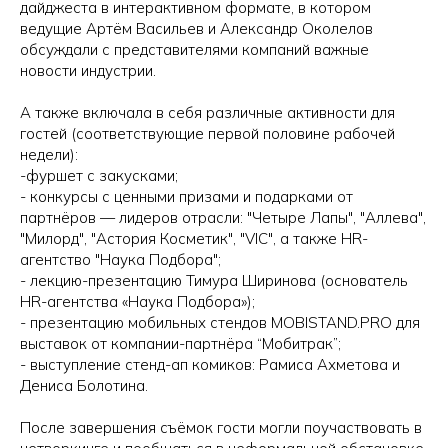
дайджеста в интерактивном формате, в котором
ведущие Артём Васильев и Александр Околелов
обсуждали с представителями компаний важные
новости индустрии.
А также включала в себя различные активности для
гостей (соответствующие первой половине рабочей
недели):
-фуршет с закусками;
- конкурсы с ценными призами и подарками от
партнёров — лидеров отрасли: "Четыре Лапы", "Аллева",
"Милорд", "Астория Косметик", "VIC", а также HR-
агентство "Наука Подбора";
- лекцию-презентацию Тимура Ширинова (основатель
HR-агентства «Наука Подбора»);
- презентацию мобильных стендов МOBISTAND.PRO для
выставок от компании-партнёра “Мобитрак”;
- выступление стенд-ап комиков: Рамиса Ахметова и
Дениса Болотина.
После завершения съёмок гости могли поучаствовать в