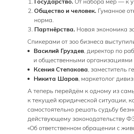
Государство.
От набора мер — к 
Общество и человек.
Гуманное от
норма.
Партнёрства.
Новая экономика з
Спикерами от зоо бизнеса выступил
Василий Груздев
, директор по ра
и общественными организациями 
Ксения Степакова
, заместитель 
Никита Шаров
, маркетолог диви
А теперь перейдём к одному из сам
к текущей юридической ситуации, к
самостоятельно решать судьбу без
действующему законодательству ФЗ
«Об ответственном обращении с жив