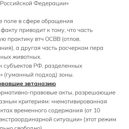
 Российской Федерации»
ое поле в сфере обращения
факту приводит к тому, что часть
ю практику втч ОСВВ (отлов,
ания), а другая часть росчерком пера
мных животных.
к субъектов РФ, разделенных
ю» (гуманный подход) зоны.
овавшие эвтаназию
нормативно-правовые акты, разрешающие
азным критериям: «немотивированная
нктах временного содержания (от 10
 экстраординарной ситуации» (этот режим
льно свободно).