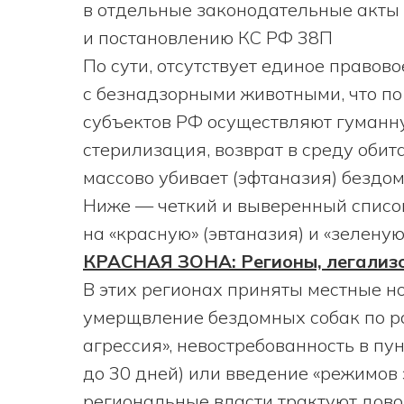
в отдельные законодательные акты
и постановлению КС РФ 38П
По сути, отсутствует единое правов
с безнадзорными животными, что по 
субъектов РФ осуществляют гуманну
стерилизация, возврат в среду обит
массово убивает (эфтаназия) бездо
Ниже — четкий и выверенный списо
на «красную» (эвтаназия) и «зелену
КРАСНАЯ ЗОНА: Регионы, легализ
В этих регионах приняты местные 
умерщвление бездомных собак по р
агрессия», невостребованность в пу
до 30 дней) или введение «режимов
региональные власти трактуют дово