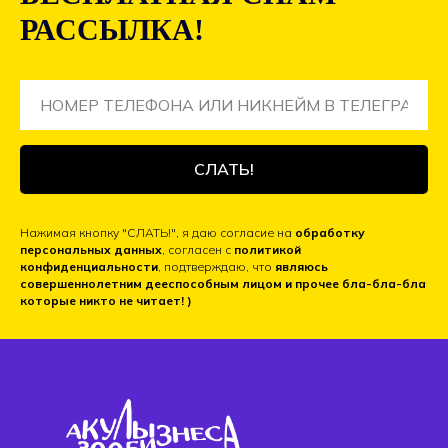
РАССЫЛКА!
СЛАТЬ!
Нажимая кнопку "СЛАТЬ!", я даю согласие на
обработку
персональных данных
, согласен с
политикой
конфиденциальности
, подтверждаю, что
являюсь
совершеннолетним дееспособным лицом и прочее бла-бла-бла
которые никто не читает! )