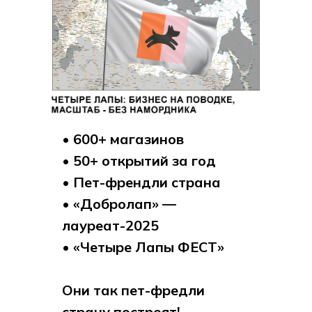
• 600+ магазинов
• 50+ открытий за год
• Пет-френдли страна
• «Добролап» —
лауреат-2025
• «Четыре Лапы ФЕСТ»
Они так пет-фредли
страну построят!